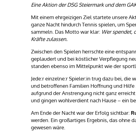
Eine Aktion der DSG Steiermark und dem GAK-T
Mit einem ehrgeizigen Ziel startete unsere Ak
ganze Nacht hindurch Tennis spielen, um Spe
sammeln. Das Motto war klar:
Wer spendet, d
Kräfte zulassen.
Zwischen den Spielen herrschte eine entspann
geplaudert und bei köstlicher Verpflegung n
standen ebenso im Mittelpunkt wie der sportli
Jede:r einzelne:r Spieler:in trug dazu bei, die
und betroffenen Familien Hoffnung und Hilfe
aufgrund der Anstrengung nicht ganz erreich
und gingen wohlverdient nach Hause – ein be
Am Ende der Nacht war der Erfolg sichtbar:
Ru
werden. Ein großartiges Ergebnis, das ohne d
gewesen wäre.