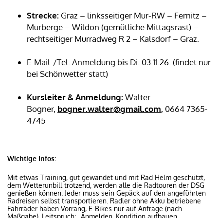
Strecke:
Graz – linksseitiger Mur-RW – Fernitz –
Murberge – Wildon (gemütliche Mittagsrast) –
rechtseitiger Murradweg R 2 – Kalsdorf – Graz.
E-Mail-/Tel. Anmeldung bis Di. 03.11.26. (findet nur
bei Schönwetter statt)
Kursleiter & Anmeldung:
Walter
Bogner,
bogner.walter@gmail.com
,
0664 7365-
4745
Wichtige Infos:
Mit etwas Training, gut gewandet und mit Rad Helm geschützt,
dem Wetterunbill trotzend, werden alle die Radtouren der DSG
genießen können. Jeder muss sein Gepäck auf den angeführten
Radreisen selbst transportieren. Radler ohne Akku betriebene
Fahrräder haben Vorrang, E-Bikes nur auf Anfrage (nach
Maßgabe). Leitspruch: „Anmelden, Kondition aufbauen,