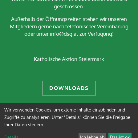
geschlossen.
Außerhalb der Öffnungszeiten stehen wir unseren
Mitgliedern gerne nach telefonischer Vereinbarung
oder unter info@dsg.at zur Verfügung!
Katholische Aktion Steiermark
DOWNLOADS
Wir verwenden Cookies, um externe Inhalte einzubinden und
Impressum
Datenschutz
Zugriffe zu analysieren. Unter "Details" können Sie die Freigabe
Ihrer Daten steuern.
Anmelden
Details
...
Ich lehne ab
Das ist ok